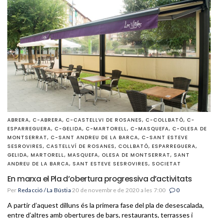
ABRERA
,
C-ABRERA
,
C-CASTELLVI DE ROSANES
,
C-COLLBATÓ
,
C-
ESPARREGUERA
,
C-GELIDA
,
C-MARTORELL
,
C-MASQUEFA
,
C-OLESA DE
MONTSERRAT
,
C-SANT ANDREU DE LA BARCA
,
C-SANT ESTEVE
SESROVIRES
,
CASTELLVÍ DE ROSANES
,
COLLBATÓ
,
ESPARREGUERA
,
GELIDA
,
MARTORELL
,
MASQUEFA
,
OLESA DE MONTSERRAT
,
SANT
ANDREU DE LA BARCA
,
SANT ESTEVE SESROVIRES
,
SOCIETAT
En marxa el Pla d’obertura progressiva d’activitats
Per
Redacció / La Bústia
20 de novembre de 2020 a les 7:00
0
A partir d’aquest dilluns és la primera fase del pla de desescalada,
entre d’altres amb obertures de bars, restaurants, terrasses i