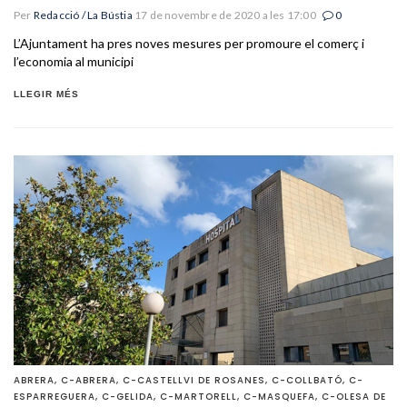
Per
Redacció / La Bústia
17 de novembre de 2020 a les 17:00
0
L’Ajuntament ha pres noves mesures per promoure el comerç i
l’economia al municipi
LLEGIR MÉS
ABRERA
,
C-ABRERA
,
C-CASTELLVI DE ROSANES
,
C-COLLBATÓ
,
C-
ESPARREGUERA
,
C-GELIDA
,
C-MARTORELL
,
C-MASQUEFA
,
C-OLESA DE