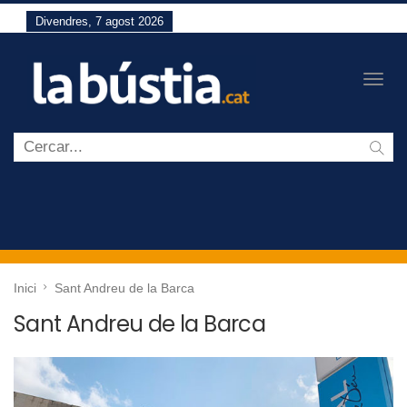
Divendres, 7 agost 2026
Togg
navig
Inici
Sant Andreu de la Barca
Sant Andreu de la Barca