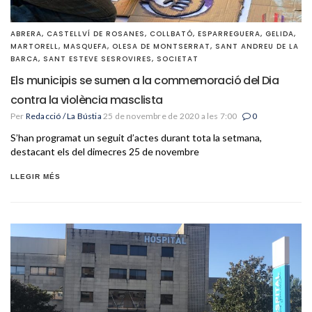
ABRERA
,
CASTELLVÍ DE ROSANES
,
COLLBATÓ
,
ESPARREGUERA
,
GELIDA
,
MARTORELL
,
MASQUEFA
,
OLESA DE MONTSERRAT
,
SANT ANDREU DE LA
BARCA
,
SANT ESTEVE SESROVIRES
,
SOCIETAT
Els municipis se sumen a la commemoració del Dia
contra la violència masclista
Per
Redacció / La Bústia
25 de novembre de 2020 a les 7:00
0
S’han programat un seguit d’actes durant tota la setmana,
destacant els del dimecres 25 de novembre
LLEGIR MÉS