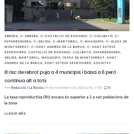
ABRERA
,
C-ABRERA
,
C-CASTELLVI DE ROSANES
,
C-COLLBATÓ
,
C-
ESPARREGUERA
,
C-GELIDA
,
C-MARTORELL
,
C-MASQUEFA
,
C-OLESA DE
MONTSERRAT
,
C-SANT ANDREU DE LA BARCA
,
C-SANT ESTEVE
SESROVIRES
,
CASTELLVÍ DE ROSANES
,
COLLBATÓ
,
ESPARREGUERA
,
GELIDA
,
MARTORELL
,
MASQUEFA
,
OLESA DE MONTSERRAT
,
SANT
ANDREU DE LA BARCA
,
SANT ESTEVE SESROVIRES
,
SOCIETAT
El risc de rebrot puja a 4 municipis i baixa a 6 però
continua alt a tots
Per
Redacció / La Bústia
24 de novembre de 2020 a les 7:00
0
La taxa reproductiva (Rt) encara és superior a 1 a set poblacions de
la zona
LLEGIR MÉS