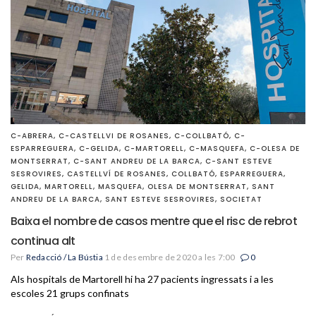
C-ABRERA
,
C-CASTELLVI DE ROSANES
,
C-COLLBATÓ
,
C-
ESPARREGUERA
,
C-GELIDA
,
C-MARTORELL
,
C-MASQUEFA
,
C-OLESA DE
MONTSERRAT
,
C-SANT ANDREU DE LA BARCA
,
C-SANT ESTEVE
SESROVIRES
,
CASTELLVÍ DE ROSANES
,
COLLBATÓ
,
ESPARREGUERA
,
GELIDA
,
MARTORELL
,
MASQUEFA
,
OLESA DE MONTSERRAT
,
SANT
ANDREU DE LA BARCA
,
SANT ESTEVE SESROVIRES
,
SOCIETAT
Baixa el nombre de casos mentre que el risc de rebrot
continua alt
Per
Redacció / La Bústia
1 de desembre de 2020 a les 7:00
0
Als hospitals de Martorell hi ha 27 pacients ingressats i a les
escoles 21 grups confinats