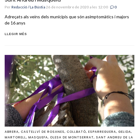
Per
Redacció / La Bústia
26 de novembre de 2020 a les 12:00
0
Adreçats als veïns dels municipis que són asimptomàtics i majors
de 16 anys
LLEGIR MÉS
ABRERA
,
CASTELLVÍ DE ROSANES
,
COLLBATÓ
,
ESPARREGUERA
,
GELIDA
,
MARTORELL
,
MASQUEFA
,
OLESA DE MONTSERRAT
,
SANT ANDREU DE LA