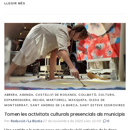
LLEGIR MÉS
ABRERA
,
AGENDA
,
CASTELLVÍ DE ROSANES
,
COLLBATÓ
,
CULTURA
,
ESPARREGUERA
,
GELIDA
,
MARTORELL
,
MASQUEFA
,
OLESA DE
MONTSERRAT
,
SANT ANDREU DE LA BARCA
,
SANT ESTEVE SESROVIRES
Tornen les activitats culturals presencials als municipis
Per
Redacció / La Bústia
27 de novembre de 2020 a les 12:00
0
Una sortida a la natura posa en valor la visió artística de la dona