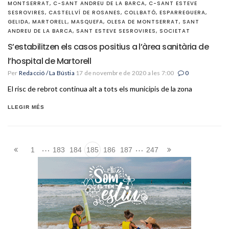
MONTSERRAT
,
C-SANT ANDREU DE LA BARCA
,
C-SANT ESTEVE
SESROVIRES
,
CASTELLVÍ DE ROSANES
,
COLLBATÓ
,
ESPARREGUERA
,
GELIDA
,
MARTORELL
,
MASQUEFA
,
OLESA DE MONTSERRAT
,
SANT
ANDREU DE LA BARCA
,
SANT ESTEVE SESROVIRES
,
SOCIETAT
S’estabilitzen els casos positius a l’àrea sanitària de
l’hospital de Martorell
Per
Redacció / La Bústia
17 de novembre de 2020 a les 7:00
0
El risc de rebrot continua alt a tots els municipis de la zona
LLEGIR MÉS
…
…
1
183
184
185
186
187
247