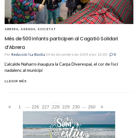
ABRERA
,
AGENDA
,
SOCIETAT
Més de 500 infants participen al Cagatió Solidari
d’Abrera
Per
Redacció / La Bústia
24 de desembre de 2019 a les 12:00
0
L’alcalde Naharro inaugura la Carpa Diverespai, el cor de l’oci
nadalenc al municipi
LLEGIR MÉS
…
…
1
226
227
228
229
230
260