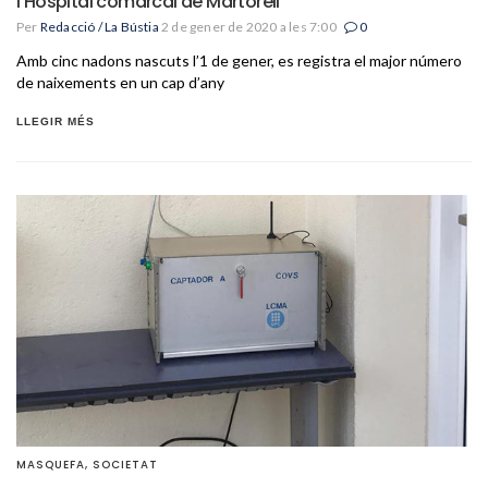
l’Hospital comarcal de Martorell
Per
Redacció / La Bústia
2 de gener de 2020 a les 7:00
0
Amb cinc nadons nascuts l’1 de gener, es registra el major número
de naixements en un cap d’any
LLEGIR MÉS
MASQUEFA
,
SOCIETAT