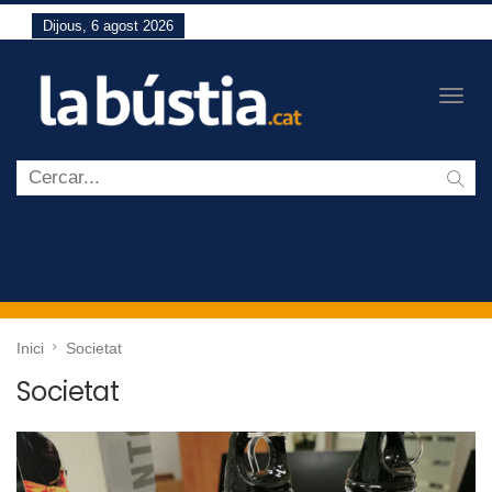
Dijous, 6 agost 2026
Togg
navig
Inici
Societat
Societat