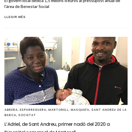
El govern local dedica 1,5 milions d’euros al pressupost anual de
l’àrea de Benestar Social
LLEGIR MÉS
ABRERA
,
ESPARREGUERA
,
MARTORELL
,
MASQUEFA
,
SANT ANDREU DE LA
BARCA
,
SOCIETAT
L’Adriel, de Sant Andreu, primer nadó del 2020 a