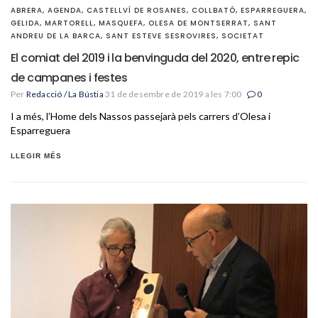
ABRERA
,
AGENDA
,
CASTELLVÍ DE ROSANES
,
COLLBATÓ
,
ESPARREGUERA
,
GELIDA
,
MARTORELL
,
MASQUEFA
,
OLESA DE MONTSERRAT
,
SANT
ANDREU DE LA BARCA
,
SANT ESTEVE SESROVIRES
,
SOCIETAT
El comiat del 2019 i la benvinguda del 2020, entre repic
de campanes i festes
Per
Redacció / La Bústia
31 de desembre de 2019 a les 7:00
0
I a més, l’Home dels Nassos passejarà pels carrers d’Olesa i
Esparreguera
LLEGIR MÉS