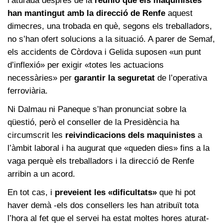
l’aturada després de la
reunió que els maquinistes
han mantingut amb la direcció de Renfe
aquest
dimecres, una trobada en què, segons els treballadors,
no s’han ofert solucions a la situació. A parer de Semaf,
els accidents de Còrdova i Gelida suposen «un punt
d’inflexió» per exigir «totes les actuacions
necessàries» per
garantir la seguretat
de l’operativa
ferroviària.
Ni Dalmau ni Paneque s’han pronunciat sobre la
qüestió, però el conseller de la Presidència ha
circumscrit les
reivindicacions dels maquinistes
a
l’àmbit laboral i ha augurat que «queden dies» fins a la
vaga perquè els treballadors i la direcció de Renfe
arribin a un acord.
En tot cas, i
preveient les «dificultats»
que hi pot
haver demà -els dos consellers les han atribuït tota
l’hora al fet que el servei ha estat moltes hores aturat-