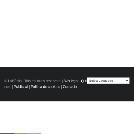
© LaBústia |
Tots els drets reservats.
|
Avís legal
|
Qui
som
|
Publicitat
|
Politica de cookies
|
Contacte