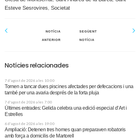
Esteve Sesrovires
,
Societat
NOTÍCIA
SEGÜENT
ANTERIOR
NOTÍCIA
Notícies relacionades
7 d'agost de 2026 a les 10:00
Tornen a tancar dues piscines afectades per defecacions i una
també per una avaria després de la forta pluja
7 d'agost de 2026 a les 7:00
Últimes entrades: Gelida celebra una edició especial d’Art i
Estrelles
6 d'agost de 2026 a les 19:00
Ampliació: Detenen tres homes quan preparaven robatoris
amb força a domicilis de Martorell