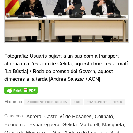
Fotografia: Usuaris pujant a un bus com a transport
alternatiu a l’estació de Gelida, aquest dimecres al matí
[La Bústia] / Roda de premsa del Govern, aquest
dimecres a la tarda [Andrea Salazar / ACN]
Etiquetes:
ACCIDENT TREN GELIDA
FGC
TRANSPORT
TREN
Categoria:
Abrera
,
Castellví de Rosanes
,
Collbató
,
Economia
,
Esparreguera
,
Gelida
,
Martorell
,
Masquefa
,
Olesa de Montserrat
,
Sant Andreu de la Barca
,
Sant