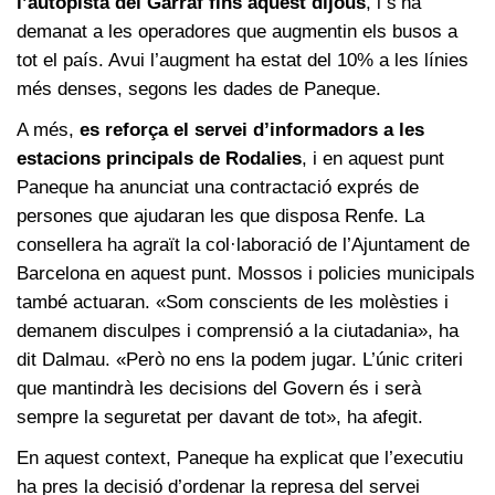
l’autopista del Garraf fins aquest dijous
, i s’ha
demanat a les operadores que augmentin els busos a
tot el país. Avui l’augment ha estat del 10% a les línies
més denses, segons les dades de Paneque.
A més,
es reforça el servei d’informadors a les
estacions principals de Rodalies
, i en aquest punt
Paneque ha anunciat una contractació exprés de
persones que ajudaran les que disposa Renfe. La
consellera ha agraït la col·laboració de l’Ajuntament de
Barcelona en aquest punt. Mossos i policies municipals
també actuaran. «Som conscients de les molèsties i
demanem disculpes i comprensió a la ciutadania», ha
dit Dalmau. «Però no ens la podem jugar. L’únic criteri
que mantindrà les decisions del Govern és i serà
sempre la seguretat per davant de tot», ha afegit.
En aquest context, Paneque ha explicat que l’executiu
ha pres la decisió d’ordenar la represa del servei