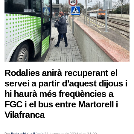
Rodalies anirà recuperant el
servei a partir d’aquest dijous i
hi haurà més freqüències a
FGC i el bus entre Martorell i
Vilafranca
Per
Redacció / La Bústia
21 de gener de 2026 a les 21:00