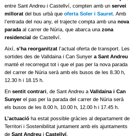
entre Sant Andreu i Castellví, compten amb un
servei
millorat
del bus urbà que
oferta Soler i Sauret
. Amb
l’entrada del nou any, el trajecte compta amb una
nova
parada
al carrer de Núria, que abarca una
zona
residencial
de Castellví.
Així,
s’ha reorganitzat
l’actual oferta de transport. Les
sortides des de Valldaina i Can Sunyer
a Sant Andreu
manté el recorregut tot i que el pas per la nova parada
del carrer de Núria serà amb els busos de les 8.30 h,
12.30 h i 18.15 h.
En
sentit contrari
, de Sant Andreu a
Valldaina i Can
Sunyer
el pas per la parada del carrer de Núria serà
els busos de les 8.00 h, 10.00 h, 12.00 h i 17.45 h.
L’actuació
ha estat possible gràcies al departament de
Territori i Sostenibilitat juntament amb els ajuntaments
de
Sant Andreu
i
Castellví
.