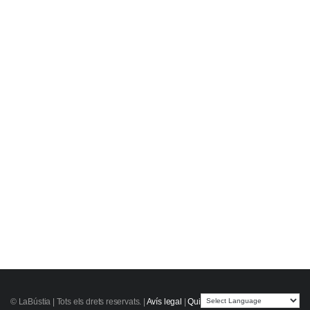
© LaBústia |
Tots els drets reservats.
|
Avís legal
|
Qui