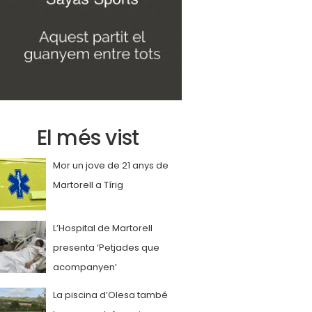
El més vist
Mor un jove de 21 anys de
Martorell a Tírig
L’Hospital de Martorell
presenta ‘Petjades que
acompanyen’
La piscina d’Olesa també