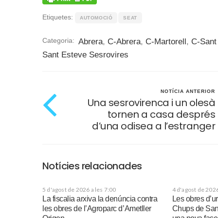
Etiquetes:
AUTOMOCIÓ
SEAT
Categoria:
Abrera
,
C-Abrera
,
C-Martorell
,
C-Sant
Sant Esteve Sesrovires
NOTÍCIA ANTERIOR
Una sesrovirenca i un olesà
tornen a casa després
d’una odisea a l’estranger
Notícies relacionades
5 d'agost de 2026 a les 7:00
4 d'agost de 2026
La fiscalia arxiva la denúncia contra
Les obres d’u
les obres de l’Agroparc d’Ametller
Chups de San