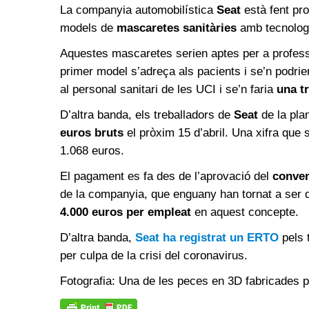
La companyia automobilística
Seat
està fent pro
models de
mascaretes sanitàries
amb tecnolo
Aquestes mascaretes serien aptes per a profes
primer model s’adreça als pacients i se’n podrie
al personal sanitari de les UCI i se’n faria
una t
D’altra banda, els treballadors de
Seat
de la pla
euros bruts
el pròxim 15 d’abril. Una xifra que
1.068 euros.
El pagament es fa des de l’aprovació del
conven
de la companyia, que enguany han tornat a ser
4.000 euros per empleat
en aquest concepte.
D’altra banda,
Seat ha registrat un ERTO
pels 
per culpa de la crisi del coronavirus.
Fotografia: Una de les peces en 3D fabricades pe