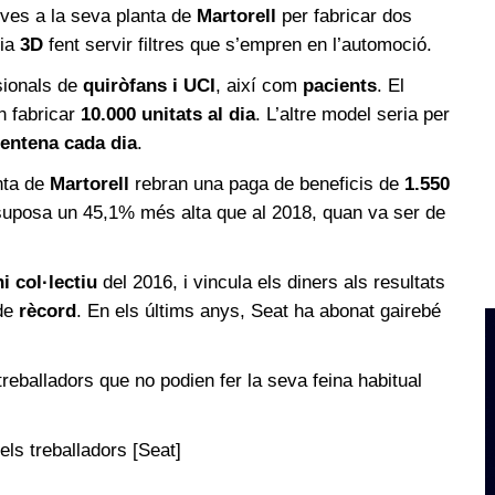
ves a la seva planta de
Martorell
per fabricar dos
gia
3D
fent servir filtres que s’empren en l’automoció.
sionals de
quiròfans i UCI
, així com
pacients
. El
n fabricar
10.000 unitats al dia
. L’altre model seria per
rentena cada dia
.
nta de
Martorell
rebran una paga de beneficis de
1.550
 suposa un 45,1% més alta que al 2018, quan va ser de
i col·lectiu
del 2016, i vincula els diners als resultats
 de
rècord
. En els últims anys, Seat ha abonat gairebé
treballadors que no podien fer la seva feina habitual
ls treballadors [Seat]