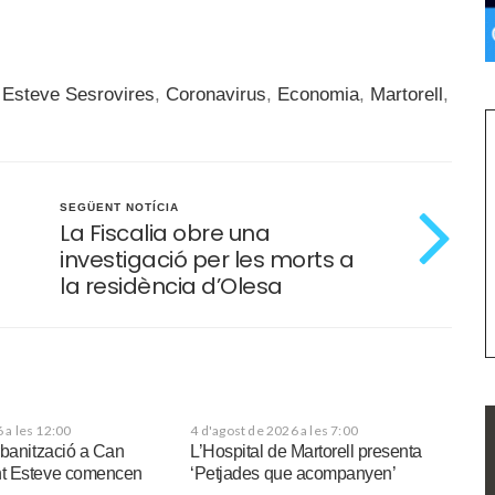
 Esteve Sesrovires
,
Coronavirus
,
Economia
,
Martorell
,
SEGÜENT NOTÍCIA
La Fiscalia obre una
investigació per les morts a
la residència d’Olesa
 a les 12:00
4 d'agost de 2026 a les 7:00
rbanització a Can
L’Hospital de Martorell presenta
t Esteve comencen
‘Petjades que acompanyen’