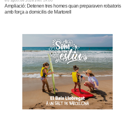
6 d'agost de 2026 a les 19:00
Ampliació: Detenen tres homes quan preparaven robatoris
amb força a domicilis de Martorell