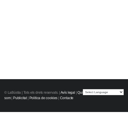
© LaBústia |
Tots els drets reservats.
|
Avís legal
|
Qui
som
|
Publicitat
|
Politica de cookies
|
Contacte