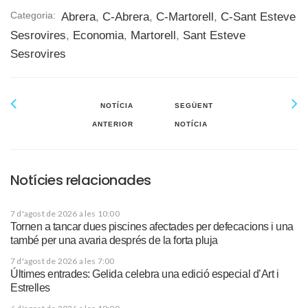
Categoria:
Abrera
,
C-Abrera
,
C-Martorell
,
C-Sant Esteve
Sesrovires
,
Economia
,
Martorell
,
Sant Esteve
Sesrovires
NOTÍCIA
SEGÜENT
ANTERIOR
NOTÍCIA
Notícies relacionades
7 d'agost de 2026 a les 10:00
Tornen a tancar dues piscines afectades per defecacions i una
també per una avaria després de la forta pluja
7 d'agost de 2026 a les 7:00
Últimes entrades: Gelida celebra una edició especial d’Art i
Estrelles