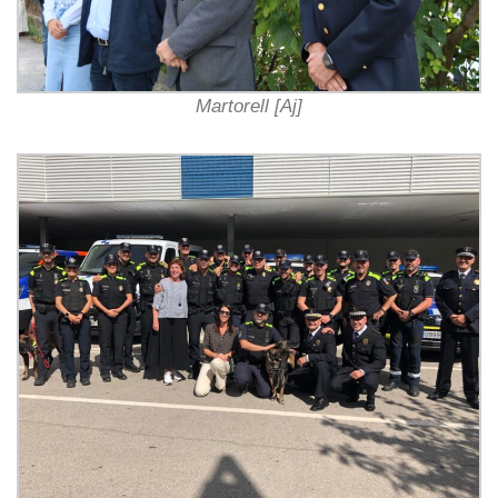
Martorell [Aj]