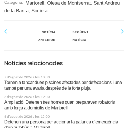
Categoria:
Martorell
,
Olesa de Montserrat
,
Sant Andreu
de la Barca
,
Societat
NOTÍCIA
SEGÜENT
ANTERIOR
NOTÍCIA
Notícies relacionades
7 d'agost de 2026 a les 10:00
Tornen a tancar dues piscines afectades per defecacions i una
també per una avaria després de la forta pluja
6 d'agost de 2026 a les 19:00
Ampliació: Detenen tres homes quan preparaven robatoris
amb força a domicilis de Martorell
6 d'agost de 2026 a les 15:00
Detenen una persona per accionar la palanca d’emergència
d’un autobús a Martorell