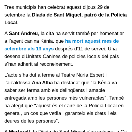
Tres municipis han celebrat aquest dijous 29 de
setembre la
Diada de Sant Miquel, patró de la Policia
Local
.
A
Sant Andreu
, la cita ha servit també per homenatjar
a l’agent canina Kènia, que
ha mort aquest mes de
setembre als 13 anys
després d’11 de servei. Una
desena d’Unitats Canines de policies locals del país
s’han adherit al reconeixement.
L’acte s’ha dut a terme al Teatre Núria Espert i
l’alcaldessa
Ana Alba
ha destacat que “la Kènia va
saber ser ferma amb els delinqüents i amable i
entregada amb les persones més vulnerables”. També
ha afegit que “aquest és el caire de la Policia Local en
general, un cos que vetlla i garanteix els drets i els
deures de les persones”.
A
Martorell
, la Diada de Sant Miquel s’ha celebrat a Ca