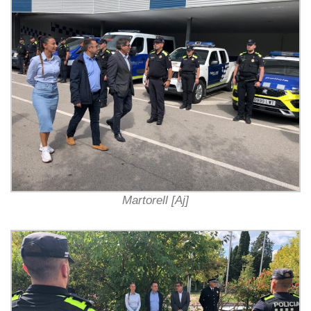
Martorell [Aj]