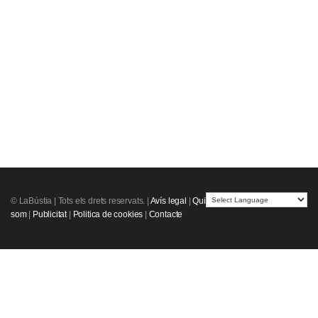
© LaBústia |
Tots els drets reservats.
|
Avís legal
|
Qui
som
|
Publicitat
|
Politica de cookies
|
Contacte