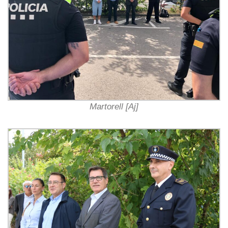
Martorell [Aj]