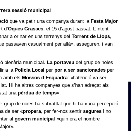
rrera sessió municipal
ació
que va patir una companya durant la
Festa Major
t d’
Oques Grasses
, el 15 d’agost passat. L’intent
anar a orinar en uns terrenys del
Torrent de Llops
,
que passaven casualment per allà», asseguren, i van
ió plenària municipal.
La portaveu
del grup de noies
ir a la
Policia Local
per
por a ser sancionades
per
ica amb els
Mossos d’Esquadra
: «l’atenció va ser
llat. Hi ha altres companyes que s’han adreçat als
stat una
pèrdua de temps
«.
el grup de noies ha subratllat que hi ha «una percepció
a de ser «
propera
, per fer-nos sentir
segures
i no
ntar al
govern municipal
«quin era el nombre
Major».