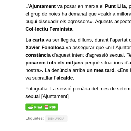
L’
Ajuntament
va posar en marxa el
Punt Lila
, 
el grup de noies ha demanat que «caldria millorar 
pugui dissuadir els agressors». Aquests aspecte
Col·lectiu Feminista
.
La carta
va ser llegida, dilluns, durant l’apartat
Xavier Fonollosa
va assegurar que «ni l’Ajuntame
constància
d’aquest intent d’agressió sexual. 
posarem tots els mitjans
perquè situacions d’a
nostra». La denúncia arriba
un mes tard
. «Ens 
va subratllar l’
alcalde
.
Fotografia: La sessió plenària del mes de setemb
sexual [Ajuntament]
Etiquetes:
DENÚNCIA