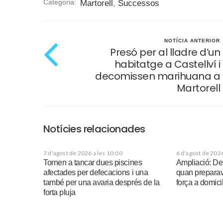
Categoria:
Martorell
,
Successos
NOTÍCIA ANTERIOR
Presó per al lladre d’un
habitatge a Castellví i
decomissen marihuana a
Martorell
Notícies relacionades
7 d'agost de 2026 a les 10:00
6 d'agost de 2026
Tornen a tancar dues piscines
Ampliació: De
afectades per defecacions i una
quan preparav
també per una avaria després de la
força a domicil
forta pluja