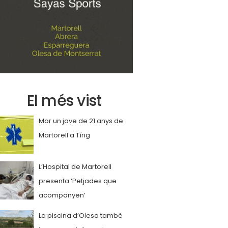
El més vist
Mor un jove de 21 anys de
Martorell a Tírig
L’Hospital de Martorell
presenta ‘Petjades que
acompanyen’
La piscina d’Olesa també