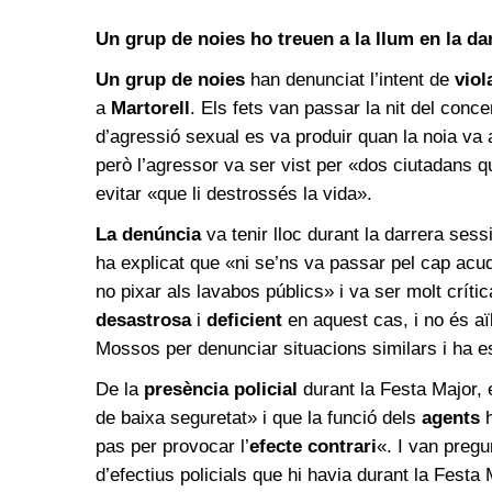
Un grup de noies ho treuen a la llum en la da
Un grup de noies
han denunciat l’intent de
viol
a
Martorell
. Els fets van passar la nit del concer
d’agressió sexual es va produir quan la noia va 
però l’agressor va ser vist per «dos ciutadans 
evitar «que li destrossés la vida».
La denúncia
va tenir lloc durant la darrera sess
ha explicat que «ni se’ns va passar pel cap acud
no pixar als lavabos públics» i va ser molt crít
desastrosa
i
deficient
en aquest cas, i no és aï
Mossos per denunciar situacions similars i ha e
De la
presència policial
durant la Festa Major, 
de baixa seguretat» i que la funció dels
agents
h
pas per provocar l’
efecte contrari
«. I van pregu
d’efectius policials que hi havia durant la Festa 