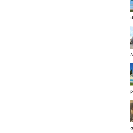
d
A
p
d