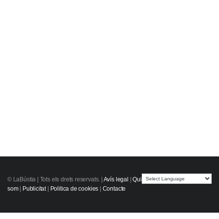
© LaBústia |
Tots els drets reservats.
|
Avís legal
|
Qui
som
|
Publicitat
|
Politica de cookies
|
Contacte