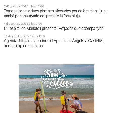
7 d'agost de 2026 a les 10:00
Tornen a tancar dues piscines afectades per defecacions i una
també per una avaria després de la forta pluja
4 d'agost de 2026 a les 7:00
L’Hospital de Martorell presenta ‘Petjades que acompanyen’
31 de juliol de 2026 a les 12:00
Agenda: Nits a les piscines i l’Aplec dels Àngels a Castellví,
aquest cap de setmana