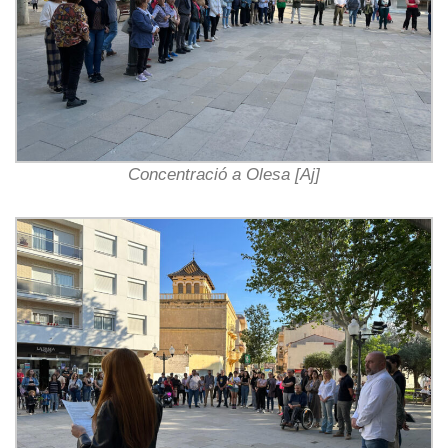
Concentració a Olesa [Aj]