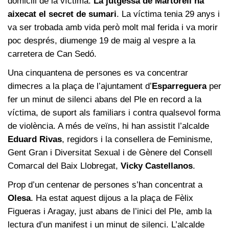
domicili de la víctima.
La jutgessa de Martorell ha
aixecat el secret de sumari
. La víctima tenia 29 anys i
va ser trobada amb vida però molt mal ferida i va morir
poc després, diumenge 19 de maig al vespre a la
carretera de Can Sedó.
Una cinquantena de persones es va concentrar
dimecres a la plaça de l’ajuntament d’
Esparreguera
per
fer un minut de silenci abans del Ple en record a la
víctima, de suport als familiars i contra qualsevol forma
de violència. A més de veïns, hi han assistit l’alcalde
Eduard Rivas
, regidors i la consellera de Feminisme,
Gent Gran i Diversitat Sexual i de Gènere del Consell
Comarcal del Baix Llobregat,
Vicky Castellanos
.
Prop d’un centenar de persones s’han concentrat a
Olesa
. Ha estat aquest dijous a la plaça de Fèlix
Figueras i Aragay, just abans de l’inici del Ple, amb la
lectura d’un manifest i un minut de silenci. L’alcalde