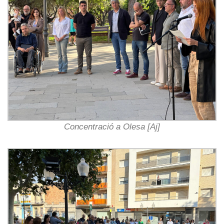
Concentració a Olesa [Aj]